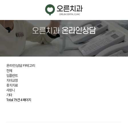
치
오른치과
온라인상담
과
소
개
임
온라인상담 카테고리
플
전체
란
임플란트
트
치아교정
충치치료
사랑니
기타
치
Total 79건
4 페이지
아
교
정