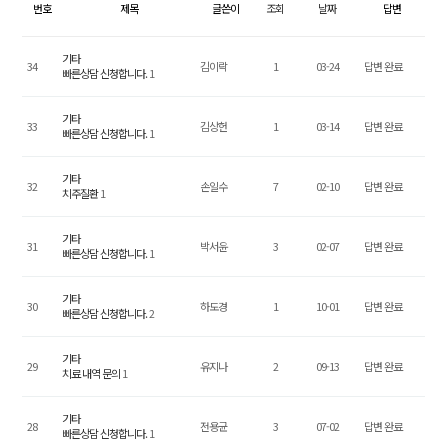
심
번호
제목
글쓴이
조회
날짜
답변
미
보
기타
34
김이락
1
03-24
답변 완료
철
빠른상담 신청합니다.
1
기타
일
33
김상헌
1
03-14
답변 완료
빠른상담 신청합니다.
1
반
진
기타
32
손일수
7
02-10
답변 완료
료
치주질환
1
기타
커
31
박서윤
3
02-07
답변 완료
빠른상담 신청합니다.
1
뮤
니
기타
30
하도경
1
10-01
답변 완료
티
빠른상담 신청합니다.
2
기타
상
29
유지나
2
09-13
답변 완료
치료 내역 문의
1
담
예
기타
28
전용균
3
07-02
답변 완료
약
빠른상담 신청합니다.
1