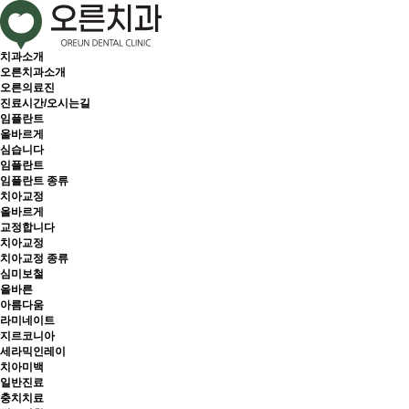
치과소개
오른치과소개
오른의료진
진료시간/오시는길
임플란트
올바르게
심습니다
임플란트
임플란트 종류
치아교정
올바르게
교정합니다
치아교정
치아교정 종류
심미보철
올바른
아름다움
라미네이트
지르코니아
세라믹인레이
치아미백
일반진료
충치치료