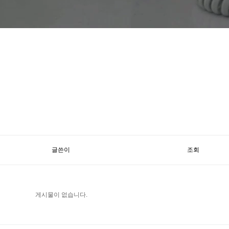
글쓴이
조회
게시물이 없습니다.