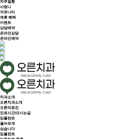
치주질환
사랑니
커뮤니티
제휴 혜택
이벤트
상담예약
온라인상담
온라인예약
치과소개
오른치과소개
오른의료진
진료시간/오시는길
임플란트
올바르게
심습니다
임플란트