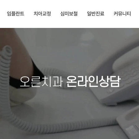
임플란트
치아교정
심미보철
일반진료
커뮤니티
오른치과
온라인상담