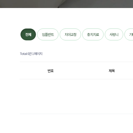
전체
임플란트
치아교정
충치치료
사랑니
기
Total 0건
1 페이지
번호
제목