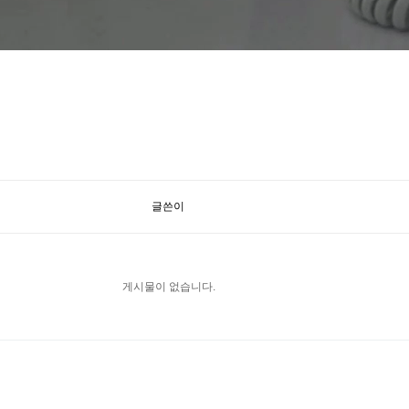
글쓴이
게시물이 없습니다.