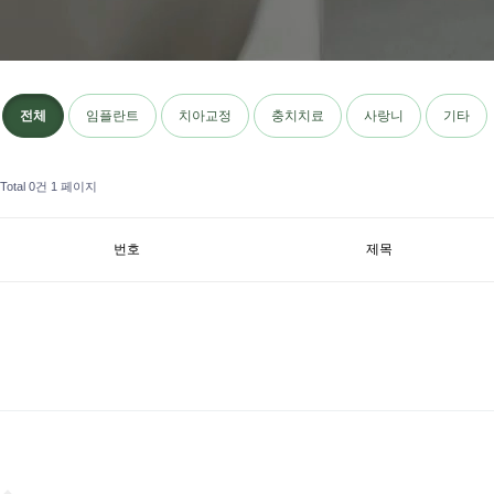
전체
임플란트
치아교정
충치치료
사랑니
기타
Total 0건
1 페이지
번호
제목