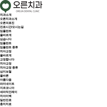
치과소개
오른치과소개
오른의료진
진료시간/오시는길
임플란트
올바르게
심습니다
임플란트
임플란트 종류
치아교정
올바르게
교정합니다
치아교정
치아교정 종류
심미보철
올바른
아름다움
라미네이트
지르코니아
세라믹인레이
치아미백
일반진료
충치치료