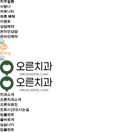
치주질환
사랑니
커뮤니티
제휴 혜택
이벤트
상담예약
온라인상담
온라인예약
치과소개
오른치과소개
오른의료진
진료시간/오시는길
임플란트
올바르게
심습니다
임플란트