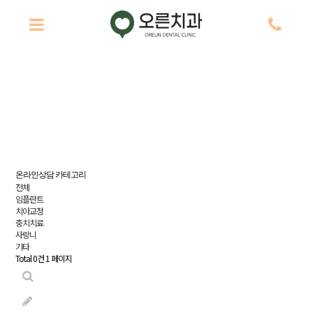
치
오른치과
온라인상담
과
소
개
임
플
온라인상담 카테고리
란
전체
트
임플란트
치아교정
충치치료
치
사랑니
기타
아
Total 0건
1 페이지
교
정