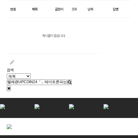
심
미
번호
제목
글쓴이
조회
날짜
답변
보
철
게시물이 없습니다.
일
반
진
료
검색
커
뮤
니
티
상
담
예
약