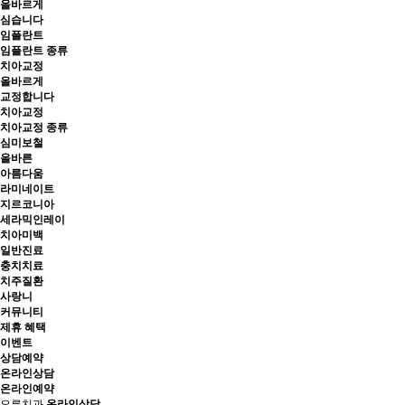
올바르게
심습니다
임플란트
임플란트 종류
치아교정
올바르게
교정합니다
치아교정
치아교정 종류
심미보철
올바른
아름다움
라미네이트
지르코니아
세라믹인레이
치아미백
일반진료
충치치료
치주질환
사랑니
커뮤니티
제휴 혜택
이벤트
상담예약
온라인상담
온라인예약
오른치과
온라인상담