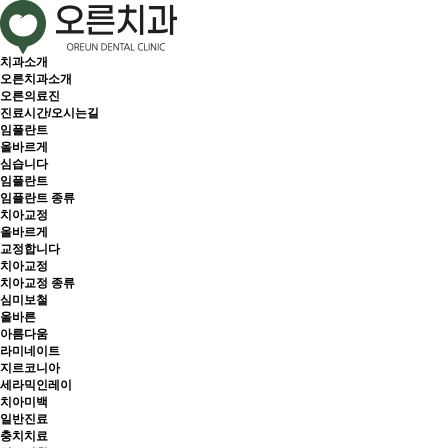
치과소개
오른치과소개
오른의료진
진료시간/오시는길
임플란트
올바르게
심습니다
임플란트
임플란트 종류
치아교정
올바르게
교정합니다
치아교정
치아교정 종류
심미보철
올바른
아름다움
라미네이트
지르코니아
세라믹인레이
치아미백
일반진료
충치치료