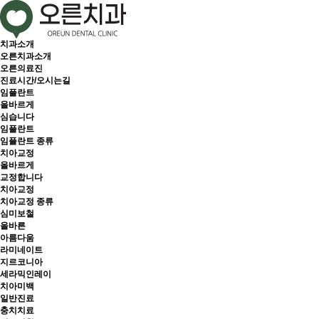
치과소개
오른치과소개
오른의료진
진료시간/오시는길
임플란트
올바르게
심습니다
임플란트
임플란트 종류
치아교정
올바르게
교정합니다
치아교정
치아교정 종류
심미보철
올바른
아름다움
라미네이트
지르코니아
세라믹인레이
치아미백
일반진료
충치치료