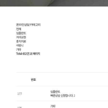
온라인상담 카테고리
전체
임플란트
치아교정
충치치료
사랑니
기타
Total 432건
18 페이지
번호
임플란트
177
빠른상담 신청합니다.
2
기타
176