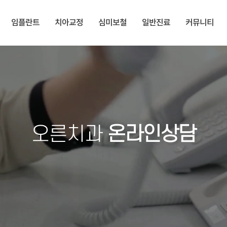
임플란트
치아교정
심미보철
일반진료
커뮤니티
오른치과
온라인상담