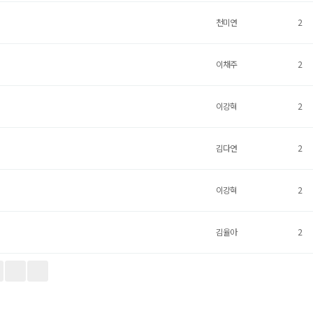
천미연
2
이채주
2
이강혁
2
김다연
2
이강혁
2
김율아
2