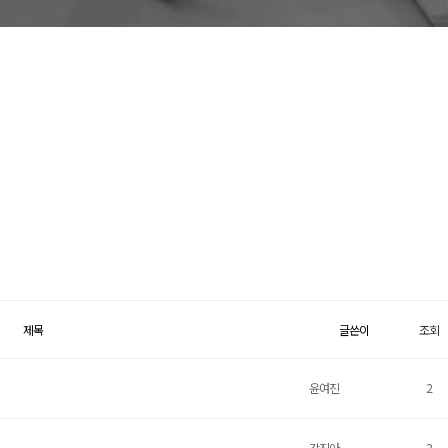
제목
글쓴이
조회
윤여진
2
강진아
2