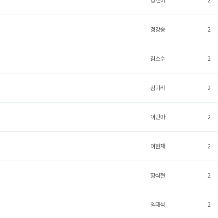
정강송
2
김소수
2
김미리
2
이민아
2
이현재
2
황석현
2
임태석
2