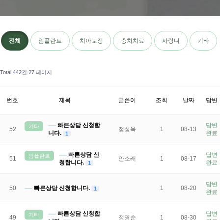
전체
임플란트
치아교정
충치치료
사랑니
기타
Total 442건
27 페이지
번호
제목
글쓴이
조회
날짜
답변
빠른상담 신청합
답변
기타
52
정성욱
1
08-13
니다.
완료
1
빠른상담 신
답변
임플란트
51
안소래
1
08-17
청합니다.
완료
1
답변
50
빠른상담 신청합니다.
1
08-20
1
완료
빠른상담 신청합
답변
기타
49
정명순
1
08-30