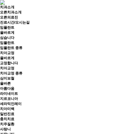
치과소개
오른치과소개
오른의료진
진료시간/오시는길
임플란트
올바르게
심습니다
임플란트
임플란트 종류
치아교정
올바르게
교정합니다
치아교정
치아교정 종류
심미보철
올바른
아름다움
라미네이트
지르코니아
세라믹인레이
치아미백
일반진료
충치치료
치주질환
사랑니