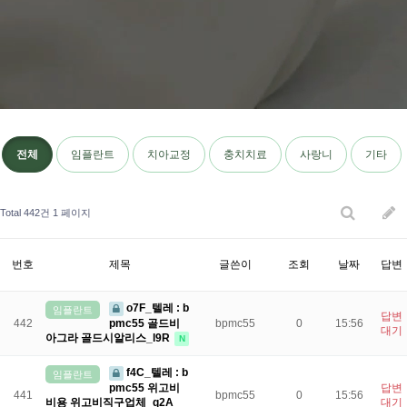
전체
임플란트
치아교정
충치치료
사랑니
기타
Total 442건
1 페이지
번호
제목
글쓴이
조회
날짜
답변
o7F_텔레 : b
임플란트
답변
pmc55 골드비
442
bpmc55
0
15:56
대기
아그라 골드시알리스_l9R
N
f4C_텔레 : b
임플란트
pmc55 위고비
답변
441
bpmc55
0
15:56
비용 위고비직구업체_q2A
대기