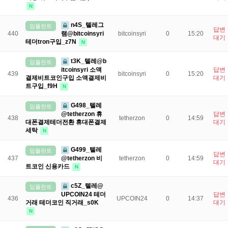
N
n4S_텔레그
임플란트
답변
램@bitcoinsyri
440
bitcoinsyri
0
15:20
대기
테더tron구입_z7N
N
t3K_텔레@b
임플란트
itcoinsyri 소액
답변
439
bitcoinsyri
0
15:20
결제비트코인구입 소액결제비
대기
트구입_f9H
N
G498_텔레
임플란트
@tetherzon 휴
답변
438
tetherzon
0
14:59
대폰결제테더전환 휴대폰결제
대기
세탁
N
G499_텔레
임플란트
답변
@tetherzon 비
437
tetherzon
0
14:59
대기
트코인 신용카드
N
c5Z_텔레@
임플란트
UPCOIN24 테더
답변
436
UPCOIN24
0
14:37
거래 테더코인 직거래_s0K
대기
N