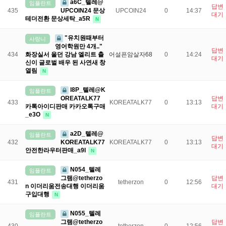
a6C_텔레@
임플란트
답변
UPCOIN24 문상
435
UPCOIN24
0
14:37
대기
테더전환 문상세탁_a5R
N
"유치원때부터
사랑니
영어학원만 4개.."
답변
화장실서 울던 강남 엘리트 출
434
어설픈암살자68
0
14:24
대기
신이 글로벌 배우 된 사연새 창
열림
N
l8P_텔레@K
임플란트
OREATALK77
답변
433
KOREATALK77
0
13:13
카톡아이디판매 카카오톡구매
대기
_e3O
N
a2D_텔레@
임플란트
답변
KOREATALK77
432
KOREATALK77
0
13:13
대기
안전한라우터판매_a9I
N
N054_텔레
임플란트
그램@tetherzo
답변
431
tetherzon
0
12:56
n 이더리움전송대행 이더리움
대기
구입대행
N
N055_텔레
임플란트
그램@tetherzo
답변