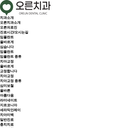
치과소개
오른치과소개
오른의료진
진료시간/오시는길
임플란트
올바르게
심습니다
임플란트
임플란트 종류
치아교정
올바르게
교정합니다
치아교정
치아교정 종류
심미보철
올바른
아름다움
라미네이트
지르코니아
세라믹인레이
치아미백
일반진료
충치치료