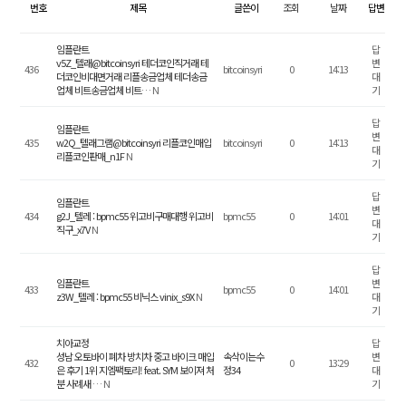
심
번호
제목
글쓴이
조회
날짜
답변
미
보
임플란트
답
v5Z_텔래@bitcoinsyri 테더코인직거래 테
변
철
436
bitcoinsyri
0
14:13
더코인비대면거래 리플송금업체 테더송금
대
업체 비트송금업체 비트…
N
기
일
답
임플란트
반
변
435
w2Q_텔래그램@bitcoinsyri 리플코인매입
bitcoinsyri
0
14:13
대
진
리플코인판매_n1F
N
기
료
답
임플란트
변
434
g2J_텔레 : bpmc55 위고비구매대행 위고비
bpmc55
0
14:01
커
대
직구_x7V
N
기
뮤
니
답
티
임플란트
변
433
bpmc55
0
14:01
z3W_텔레 : bpmc55 비닉스 vinix_s9X
N
대
기
상
치아교정
답
담
성남 오토바이 폐차 방치차 중고 바이크 매입
속삭이는수
변
432
0
13:29
은 후기 1위 지엠팩토리! feat. SYM 보이져 처
정34
대
예
분 사례새 …
N
기
약