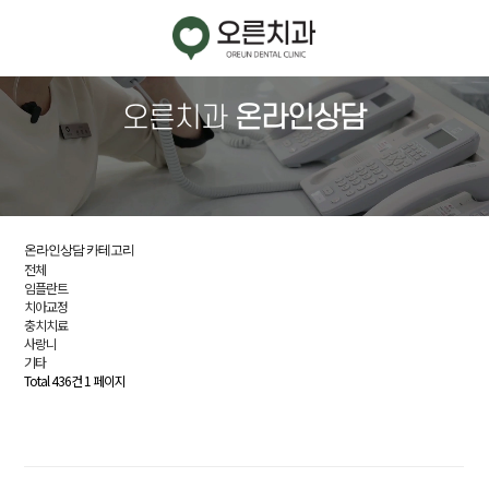
치
오른치과
온라인상담
과
소
개
임
온라인상담 카테고리
플
전체
란
임플란트
트
치아교정
충치치료
사랑니
기타
치
Total 436건
1 페이지
아
교
정