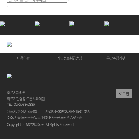
이용약관
개인정보취급방침
무단수집거부
오른치과의원
로그인
의료기관명칭 오른치과의원
TEL: 02-2038-2835
대표자: 한정훈, 조성필
사업자등록번호: 854-15-01356
주소: 서울 노원구 동일로 1405 KB금융 노원PLAZA 4층
Copyright ⓒ 오른치과의원. All Rights Reserved.