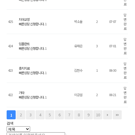
료
답
치아교정
변
425
박소율
2
07-07
빠른상담 신청합니다.
1
완
료
답
임플란트
변
424
유재은
3
07-01
빠른상담 신청합니다.
1
완
료
답
충치치료
변
423
김천수
1
06-30
빠른상담 신청합니다.
1
완
료
답
기타
변
422
이긍섭
2
06-21
빠른상담 신청합니다.
1
완
료
2
3
4
5
6
7
8
9
10
1
검색