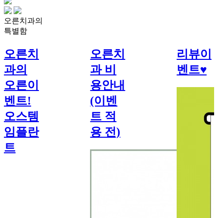
오른치과
의
특별함
오른치
오른치
리뷰이
과의
과 비
벤트♥
오른이
용안내
벤트!
(이벤
오스템
트 적
임플란
용 전)
트