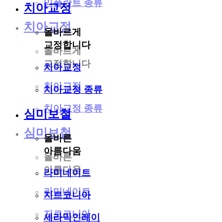
임플란트 종류
치아교정
치아교정
올바르게
교정합니다
올바르게
교정합니다
치아교정
치아교정
치아교정 종류
치아교정 종류
심미보철
심미보철
올바른
아름다움
올바른
아름다움
라미네이트
라미네이트
지르코니아
지르코니아
세라믹인레이