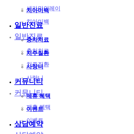
세라믹인레이
치아미백
치아미백
일반진료
일반진료
충치치료
충치치료
치주질환
치주질환
사랑니
사랑니
커뮤니티
커뮤니티
제휴 혜택
제휴 혜택
이벤트
이벤트
상담예약